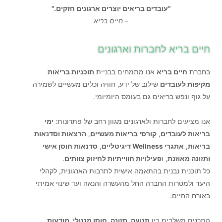
"עובדים בריאים יוצרים ארגונים חזקים."
–
חיים בריא
חיים בריא לחברות וארגונים
בחברת
חיים בריא
אנו מתמחים בבניית
תוכניות בריאות
מקיפות לעובדים
שילוב של ידע, חוויה וכלים מעשיים לשמירה
על גוף ונפש בריאים גם בעומס היומיומי.
אנו מציעים לחברות ולארגונים מגוון רחב של פתרונות:
ימי
בריאות לעובדים
,
קורסי בריאות מעשיים
,
הרצאות וסדנאות
בריאות
,
אתגרי Wellness דיגיטליים
,
סדנאות חוסן אישי
ותזונה מאוזנת
, ו
פעילויות חווייתיות לחיזוק צוותים
.
כל תוכנית נבנית בהתאמה אישית לתרבות הארגונית, לקהלי
היעד ולמטרות החברה החל מהעשרה והנאה ועד שינוי אמיתי
באורח החיים.
התכנים משלבים בין
תנועה, תזונה, חוסן מנטלי, מודעות