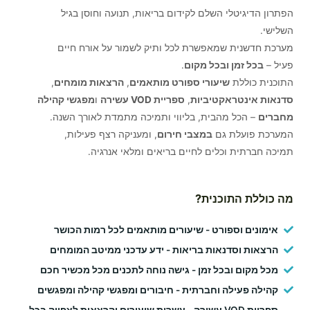
הפתרון הדיגיטלי השלם לקידום בריאות, תנועה וחוסן בגיל
השלישי.
מערכת חדשנית שמאפשרת לכל ותיק לשמור על אורח חיים
פעיל –
בכל זמן ובכל מקום
.
התוכנית כוללת
שיעורי ספורט מותאמים
,
הרצאות מומחים
,
סדנאות אינטראקטיביות
,
ספריית VOD עשירה
ו
מפגשי קהילה
מחברים
– הכל מהבית, בליווי ותמיכה מתמדת לאורך השנה.
המערכת פועלת גם
במצבי חירום
, ומעניקה רצף פעילות,
תמיכה חברתית וכלים לחיים בריאים ומלאי אנרגיה.
מה כוללת התוכנית?
אימונים וספורט - שיעורים מותאמים לכל רמות הכושר
הרצאות וסדנאות בריאות - ידע עדכני ממיטב המומחים
מכל מקום ובכל זמן - גישה נוחה לתכנים מכל מכשיר חכם
קהילה פעילה וחברתית - חיבורים ומפגשי קהילה ומפגשים
ספריית VOD עשירה - עשרות שיעורים והרצאות לצפייה בכל