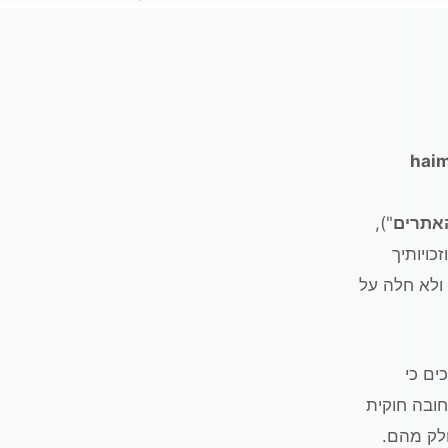
haim
אתרים
"),
כויותיך
 ולא חלה על
ים כי
חובה חוקית
חלק מהם.