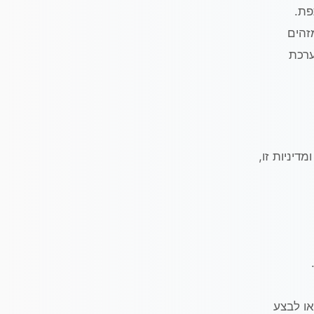
פת.
זהים
 סוג דפדפן, מערכת
דיניות זו,
או לבצע