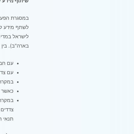
שיתוף מידע 
במסגרת הפעלת
לשתף מידע לר
לישראל במדינ
בארה"ב). בין
עם חבר
עם צדד
במקרה 
כאשר י
במקרה 
צדדים 
תנאי הש