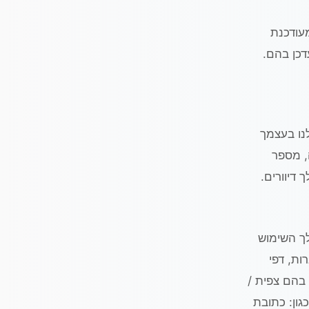
מעודכנת
דכן בהם.
נו בעצמך
, מספר
 דיוורים.
 השימוש
ות, דפי
בהם צפית /
גון: כתובת