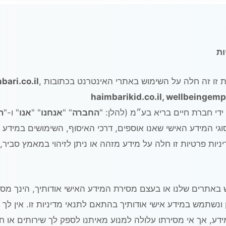
ות
ת זו זה חלה על השימוש באתרי האינטרנט בכתובות ,
bari.co.il
haimbarikid.co.il, wellbeingem
די חברת חיים בריא בע״מ (להלן: "
החברה
" "
אנחנו
" "
אנו
" ו-"
ה
י המידע האישי שאנו אוספים, דרכי האיסוף, השימושים במידע וז
יניות פרטיות זו חלה על מידע מזהה או ניתן לזיהוי במאמץ סביר,
באתרים שלנו או בעצם מסירת המידע האישי אודותיך, הינך מסכ
ונשתמש במידע אישי אודותיך בהתאם לתנאי מדיניות זו. אין לך 
דע, אך אי מסירתו עלולה למנוע מאיתנו לספק לך שירותים או 