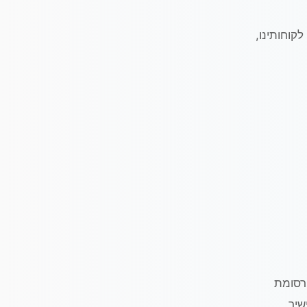
קוחותינו,
פרסומת
 תשמ"ב-1982) ודיוור ישיר