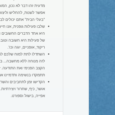
מדעית זהו דבר לא נכון, המו
אפשר לשנות, להחליש וליצור
"בעלי הבית" אתם יכולים לב
שלבו פעילות גופנית, אנו חיי
היא אחד הדברים החשובים והק
של פעילות היא חשובה וטובה
ריקוד, אופניים, יוגה וכו'.
השתדלו לתת למוח שלכם לנו
לזה מנוחה ללא מחשבה… בצו
הקצב הפנימי ואת התודעה. ז
תתמקדו בנשימה ותדמיינו א
הקדישו זמן לתחביבים והשר
אושר, כיף, שחרור ויצירתיות
אפייה, בישול וספורט.