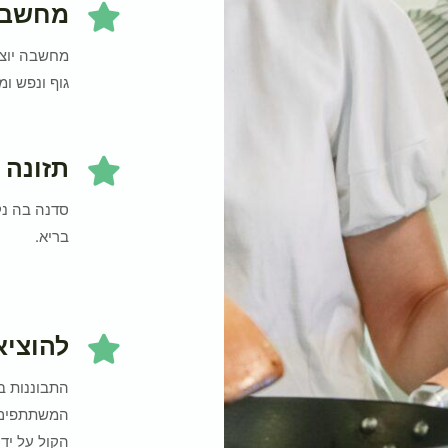
מחשבה 
מחשבה יוצר
גוף ונפש 
תזונה 
סדנה בה נק
בריא.
להוציא
התבוננות בג
המשתתפים ל
הקול על ידי