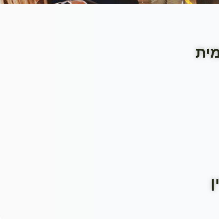
מית
ן