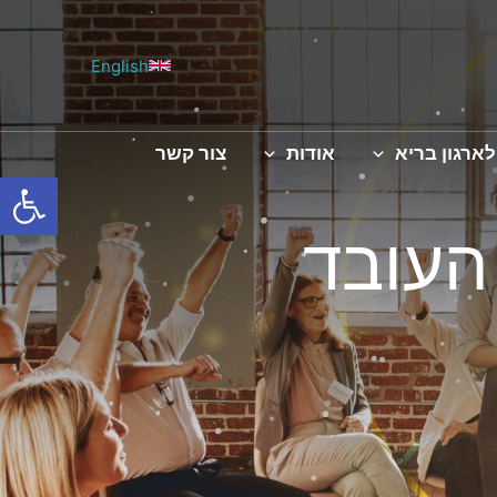
English
לארגון בריא
אודות
צור קשר
פתח סרגל
העובד