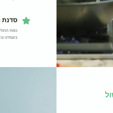
סדנת ר
כפות הרגלי
בעצמינו ובק
ול